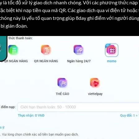
là tốc độ xử lý giao dịch nhanh chóng. Với các phương thức nạp
 đặc biệt khi nạp tiền qua mã QR. Các giao dịch qua ví điện tử hoặc
chóng này là yếu tố quan trọng giúp 8day ghi điểm với người dùng
bị gián đoạn.