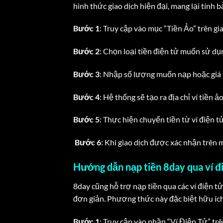
hình thức giao dịch hiện đại, mang lại tín
Bước 1
: Truy cập vào mục “Tiền Ảo” trên gi
Bước 2
: Chọn loại tiền điện tử muốn sử dụ
Bước 3
: Nhập số lượng muốn nạp hoặc giá 
Bước 4
: Hệ thống sẽ tạo ra địa chỉ ví tiền ả
Bước 5
: Thực hiện chuyển tiền từ ví điện tử
Bước 6
: Khi giao dịch được xác nhận trên 
Hướng dẫn nạp tiền 8day qua ví đ
8day cũng hỗ trợ nạp tiền qua các ví điện t
đơn giản. Phương thức này đặc biệt hữu ích
Bước 1
: Truy cập vào phần “Ví Điện Tử” trê