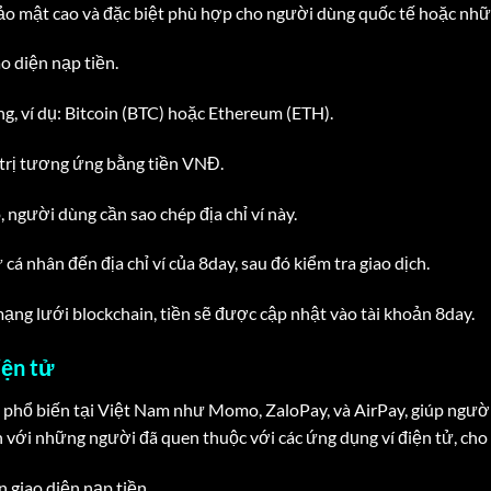
h bảo mật cao và đặc biệt phù hợp cho người dùng quốc tế hoặc n
ao diện nạp tiền.
ng, ví dụ: Bitcoin (BTC) hoặc Ethereum (ETH).
trị tương ứng bằng tiền VNĐ.
o, người dùng cần sao chép địa chỉ ví này.
 cá nhân đến địa chỉ ví của 8day, sau đó kiểm tra giao dịch.
mạng lưới blockchain, tiền sẽ được cập nhật vào tài khoản 8day.
iện tử
ử phổ biến tại Việt Nam như Momo, ZaloPay, và AirPay, giúp người 
 với những người đã quen thuộc với các ứng dụng ví điện tử, cho 
n giao diện nạp tiền.