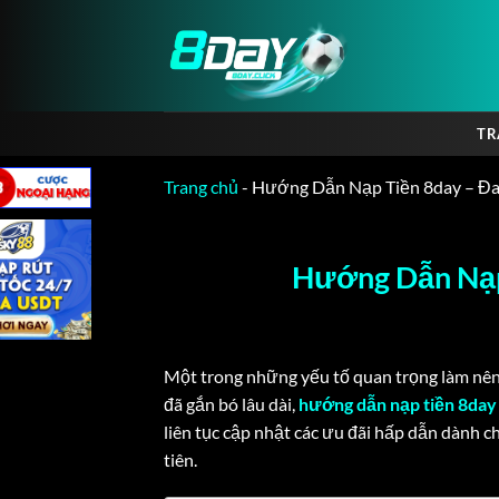
Bỏ
qua
nội
dung
TR
Trang chủ
-
Hướng Dẫn Nạp Tiền 8day – Đa
Hướng Dẫn Nạp 
Một trong những yếu tố quan trọng làm nên t
đã gắn bó lâu dài,
hướng dẫn
nạp tiền 8day
liên tục cập nhật các ưu đãi hấp dẫn dành c
tiên.