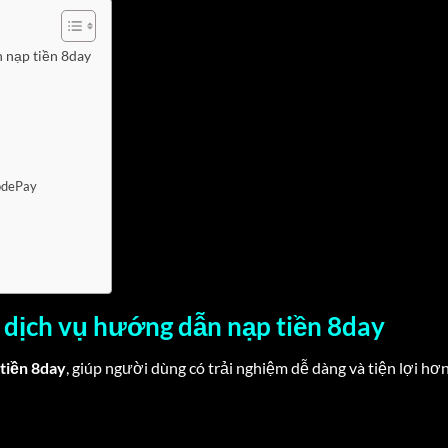
n nạp tiền 8day
CodePay
 dịch vụ hướng dẫn nạp tiền 8day
tiền 8day
, giúp người dùng có trải nghiệm dễ dàng và tiện lợi hơn