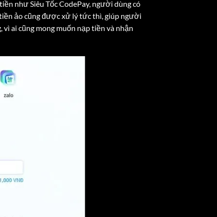
 tiền như Siêu Tốc CodePay, người dùng có
 tiền ảo cũng được xử lý tức thì, giúp người
, vì ai cũng mong muốn nạp tiền và nhận