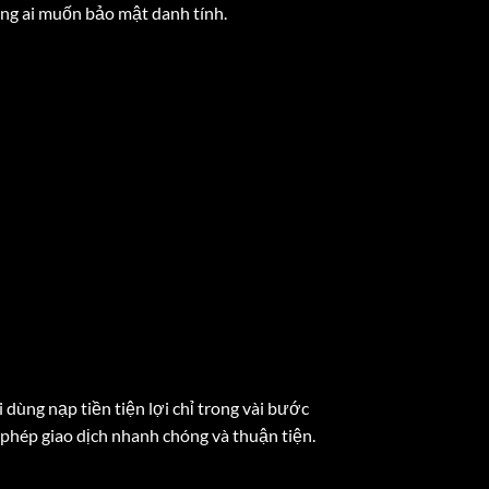
hững ai muốn bảo mật danh tính.
dùng nạp tiền tiện lợi chỉ trong vài bước
phép giao dịch nhanh chóng và thuận tiện.