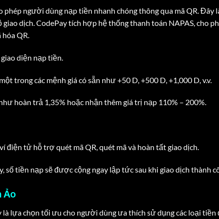
 phép người dùng nạp tiền nhanh chóng thông qua mã QR. Đây là 
độ giao dịch. CodePay tích hợp hệ thống thanh toán NAPAS, cho p
ã hóa QR.
giao diện nạp tiền.
ột trong các mệnh giá có sẵn như +50 D, +500 D, +1,000 D, v.v.
ụ như hoàn trả 1,35% hoặc nhận thêm giá trị nạp 110% – 200%.
í điện tử hỗ trợ quét mã QR, quét mã và hoàn tất giao dịch.
y, số tiền nạp sẽ được cộng ngay lập tức sau khi giao dịch thành c
n Ảo
là lựa chọn tối ưu cho người dùng ưa thích sử dụng các loại tiền