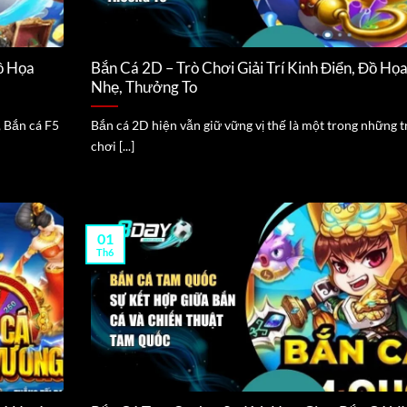
ồ Họa
Bắn Cá 2D – Trò Chơi Giải Trí Kinh Điển, Đồ Họ
Nhẹ, Thưởng To
, Bắn cá F5
Bắn cá 2D hiện vẫn giữ vững vị thế là một trong những t
chơi [...]
01
Th6