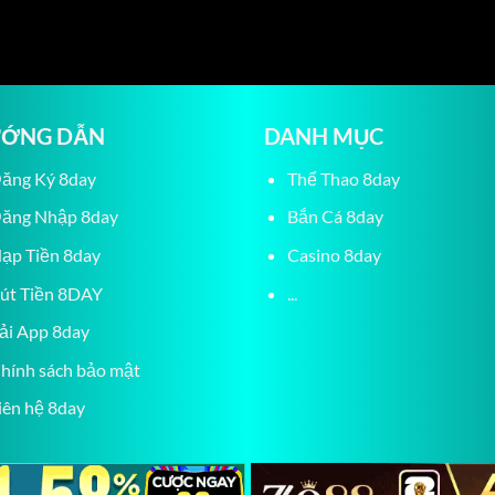
ỚNG DẪN
DANH MỤC
ăng Ký 8day
Thể Thao 8day
ăng Nhập 8day
Bắn Cá 8day
ạp Tiền 8day
Casino 8day
út Tiền 8DAY
...
ải App 8day
hính sách bảo mật
iên hệ 8day