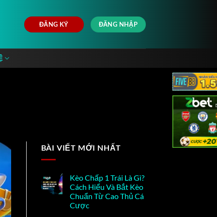
ĐĂNG KÝ
ĐĂNG NHẬP
Ệ
BÀI VIẾT MỚI NHẤT
Kèo Chấp 1 Trái Là Gì?
Cách Hiểu Và Bắt Kèo
Chuẩn Từ Cao Thủ Cá
Cược