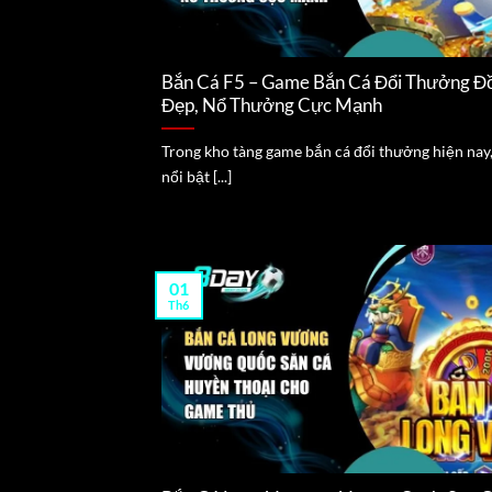
Bắn Cá F5 – Game Bắn Cá Đổi Thưởng Đ
Đẹp, Nổ Thưởng Cực Mạnh
Trong kho tàng game bắn cá đổi thưởng hiện nay
nổi bật [...]
01
Th6