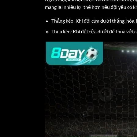
mang lại nhiều lợi thế hơn nếu đội yếu có 
Thắng kèo: Khi đội cửa dưới thắng, hòa, 
Thua kèo: Khi đội cửa dưới để thua với cá