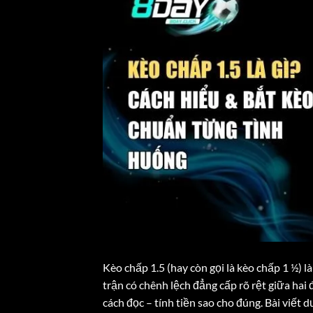
Kèo chấp 1.5 (hay còn gọi là kèo chấp 1 ½) 
trận có chênh lệch đẳng cấp rõ rệt giữa hai 
cách đọc – tính tiền sao cho đúng. Bài viết 