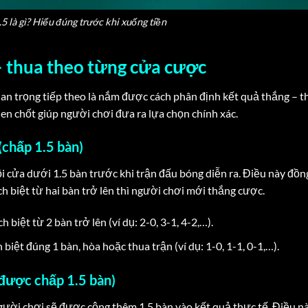
5 là gì? Hiểu đúng trước khi xuống tiền
– thua theo từng cửa cược
uan trọng tiếp theo là nắm được cách phân định kết quả thắng – t
hen chốt giúp người chơi đưa ra lựa chọn chính xác.
(chấp 1.5 bàn)
ội cửa dưới 1.5 bàn trước khi trận đấu bóng diễn ra. Điều này đồn
ch biệt từ hai bàn trở lên thì người chơi mới thắng cược.
 biệt từ 2 bàn trở lên (ví dụ: 2-0, 3-1, 4-2,…).
biệt đúng 1 bàn, hòa hoặc thua trận (ví dụ: 1-0, 1-1, 0-1,…).
được chấp 1.5 bàn)
người chơi sẽ được cộng thêm 1.5 bàn vào kết quả thực tế. Điều n