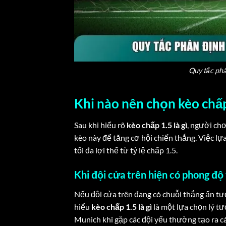
Quy tắc phâ
Khi nào nên chọn kèo chấp
Sau khi hiểu rõ
kèo chấp 1.5 là gì
, người chơ
kèo này để tăng cơ hội chiến thắng. Việc lự
tối đa lợi thế từ tỷ lệ chấp 1.5.
Khi đội cửa trên hiện có phong độ
Nếu đội cửa trên đang có chuỗi thắng ấn tư
hiểu
kèo chấp 1.5 là gì
là một lựa chọn lý t
Munich khi gặp các đội yếu thường tạo ra c