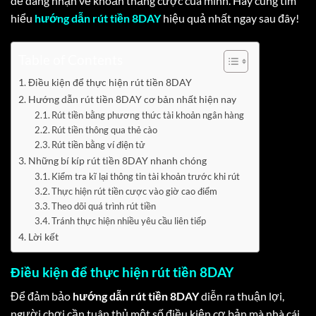
dễ dàng nhận về khoản thắng cược của mình. Hãy cùng tìm
hiểu
hướng dẫn rút tiền 8DAY
hiệu quả nhất ngay sau đây!
Table of Contents
Điều kiện để thực hiện rút tiền 8DAY
Hướng dẫn rút tiền 8DAY cơ bản nhất hiện nay
Rút tiền bằng phương thức tài khoản ngân hàng
Rút tiền thông qua thẻ cào
Rút tiền bằng ví điện tử
Những bí kíp rút tiền 8DAY nhanh chóng
Kiểm tra kĩ lại thông tin tài khoản trước khi rút
Thực hiện rút tiền cược vào giờ cao điểm
Theo dõi quá trình rút tiền
Tránh thực hiện nhiều yêu cầu liên tiếp
Lời kết
Điều kiện để thực hiện rút tiền 8DAY
Để đảm bảo
hướng dẫn rút tiền 8DAY
diễn ra thuận lợi,
người chơi cần tuân thủ một số điều kiện cơ bản mà nhà cái