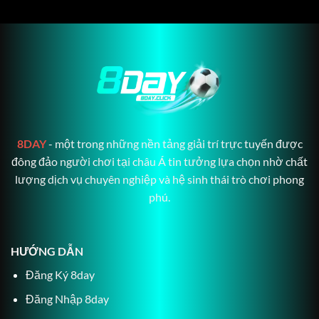
8DAY
- một trong những nền tảng giải trí trực tuyến được
đông đảo người chơi tại châu Á tin tưởng lựa chọn nhờ chất
lượng dịch vụ chuyên nghiệp và hệ sinh thái trò chơi phong
phú.
HƯỚNG DẪN
Đăng Ký 8day
Đăng Nhập 8day