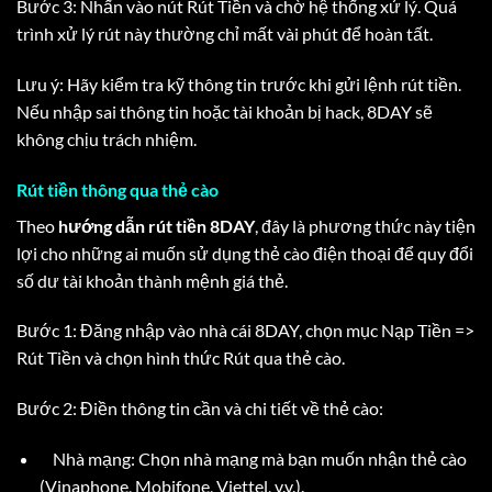
Bước 3: Nhấn vào nút Rút Tiền và chờ hệ thống xử lý. Quá
trình xử lý rút này thường chỉ mất vài phút để hoàn tất.
Lưu ý: Hãy kiểm tra kỹ thông tin trước khi gửi lệnh rút tiền.
Nếu nhập sai thông tin hoặc tài khoản bị hack, 8DAY sẽ
không chịu trách nhiệm.
Rút tiền thông qua thẻ cào
Theo
hướng dẫn rút tiền 8DAY
, đây là phương thức này tiện
lợi cho những ai muốn sử dụng thẻ cào điện thoại để quy đổi
số dư tài khoản thành mệnh giá thẻ.
Bước 1: Đăng nhập vào nhà cái 8DAY, chọn mục Nạp Tiền =>
Rút Tiền và chọn hình thức Rút qua thẻ cào.
Bước 2: Điền thông tin cần và chi tiết về thẻ cào:
Nhà mạng: Chọn nhà mạng mà bạn muốn nhận thẻ cào
(Vinaphone, Mobifone, Viettel, v.v.).