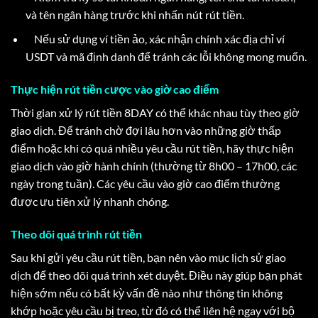
và tên ngân hàng trước khi nhấn nút rút tiền.
Nếu sử dụng ví tiền ảo, xác nhận chính xác địa chỉ ví
USDT và mã định danh để tránh các lỗi không mong muốn.
Thực hiện rút tiền cược vào giờ cao điểm
Thời gian xử lý rút tiền 8DAY có thể khác nhau tùy theo giờ
giao dịch. Để tránh chờ đợi lâu hơn vào những giờ thấp
điểm hoặc khi có quá nhiều yêu cầu rút tiền, hãy thực hiện
giao dịch vào giờ hành chính (thường từ 8h00 – 17h00, các
ngày trong tuần). Các yêu cầu vào giờ cao điểm thường
được ưu tiên xử lý nhanh chóng.
Theo dõi quá trình rút tiền
Sau khi gửi yêu cầu rút tiền, bạn nên vào mục lịch sử giao
dịch để theo dõi quá trình xét duyệt. Điều này giúp bạn phát
hiện sớm nếu có bất kỳ vấn đề nào như thông tin không
khớp hoặc yêu cầu bị treo, từ đó có thể liên hệ ngay với bộ