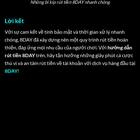
Những bí kíp rút tiền 8DAY nhanh chóng
Lời kết
Với sự cam kết về tính bảo mật và thời gian xử lý nhanh
chóng, 8DAY đã xây dựng nên một quy trình rút tiền hoàn
thiện, đáp ứng mọi nhu cầu của người chơi. Với
hướng dẫn
rút tiền 8DAY
trên, hãy tận hưởng những giây phút cá cược
thú vị và an tâm rút tiền về tài khoản với dịch vụ hàng đầu tại
8DAY
!