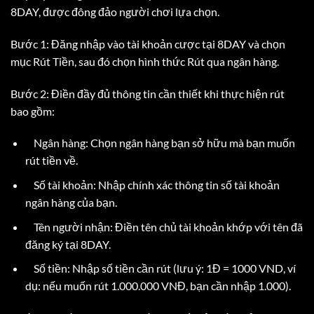
8DAY, được đông đảo người chơi lựa chọn.
Bước 1: Đăng nhập vào tài khoản cược tại 8DAY và chọn
mục Rút Tiền, sau đó chọn hình thức Rút qua ngân hàng.
Bước 2: Điền đầy đủ thông tin cần thiết khi thực hiện rút
bao gồm:
Ngân hàng: Chọn ngân hàng bạn sở hữu mà bạn muốn
rút tiền về.
Số tài khoản: Nhập chính xác thông tin số tài khoản
ngân hàng của bạn.
Tên người nhận: Điền tên chủ tài khoản khớp với tên đã
đăng ký tại 8DAY.
Số tiền: Nhập số tiền cần rút (lưu ý: 1Đ = 1000 VND, ví
dụ: nếu muốn rút 1.000.000 VNĐ, bạn cần nhập 1.000).