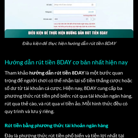
Điều kiện để thực hiện hướng dẫn rút tiền 8DAY
Hướng dẫn rút tiền 8DAY cơ bản nhất hiện nay
Tham khảo
hướng dẫn rút tiền 8DAY
là một bước quan
trọng để người chơi có thể nhận lại số tiền thắng cược hoặc
số dư từ tài khoản cá cược. Hiện nay, 8DAY cung cấp ba
phương thức rút tiền phổ biến: rút qua tài khoản ngân hàng,
rút qua thẻ cào, và rút qua ví tiền ảo. Mỗi hình thức đều có
quy trình và lưu ý riêng.
Rút tiền bằng phương thức tài khoản ngân hàng
Đây là phương thức rút tiền phổ biến và tiện lợi nhất tại