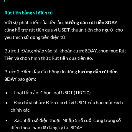
Rút tiền bằng ví điện tử
Với sự phát triển của tiền ảo,
hướng dẫn rút tiền 8DAY
cũng hỗ trợ rút tiền qua ví USDT, thuận tiện cho người chơi
yêu thích sử dụng tiền điện tử.
Bước 1: Đăng nhập vào tài khoản cược 8DAY, chọn mục Rút
Tiền và chọn hình thức Rút tiền qua tiền ảo.
Bước 2: Điền đầy đủ thông tin đúng
hướng dẫn rút tiền
8DAY
bao gồm:
Loại tiền ảo: Chọn loại USDT (TRC20).
Địa chỉ ví nhận: Điền địa chỉ ví USDT của bạn một cách
chính xác.
Xác nhận số điện thoại: Nhập 5 số cuối cùng trong số
điện thoại bạn đã đăng ký tại 8DAY.