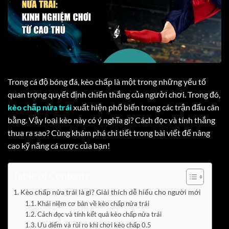
Trong cá độ bóng đá, kèo chấp là một trong những yếu tố
quan trọng quyết định chiến thắng của người chơi. Trong đó,
kèo chấp nửa trái
xuất hiện phổ biến trong các trận đấu cân
bằng. Vậy loại kèo này có ý nghĩa gì? Cách đọc và tính thắng
thua ra sao? Cùng khám phá chi tiết trong bài viết để nâng
cao kỹ năng cá cược của bạn!
Table of Contents
Kèo chấp nửa trái là gì? Giải thích dễ hiểu cho người mới
Khái niệm cơ bản về kèo chấp nửa trái
Cách đọc và tính kết quả kèo chấp nửa trái
Ưu điểm và rủi ro khi chơi kèo chấp 0.5