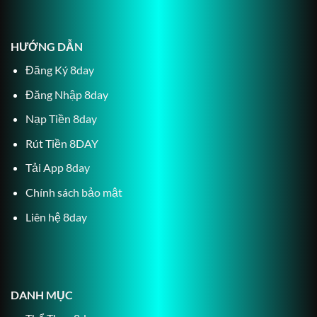
HƯỚNG DẪN
Đăng Ký 8day
Đăng Nhập 8day
Nạp Tiền 8day
Rút Tiền 8DAY
Tải App 8day
Chính sách bảo mật
Liên hệ 8day
DANH MỤC