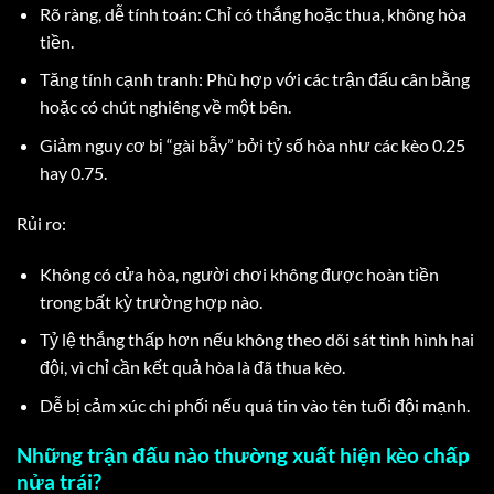
Rõ ràng, dễ tính toán: Chỉ có thắng hoặc thua, không hòa
tiền.
Tăng tính cạnh tranh: Phù hợp với các trận đấu cân bằng
hoặc có chút nghiêng về một bên.
Giảm nguy cơ bị “gài bẫy” bởi tỷ số hòa như các kèo 0.25
hay 0.75.
Rủi ro:
Không có cửa hòa, người chơi không được hoàn tiền
trong bất kỳ trường hợp nào.
Tỷ lệ thắng thấp hơn nếu không theo dõi sát tình hình hai
đội, vì chỉ cần kết quả hòa là đã thua kèo.
Dễ bị cảm xúc chi phối nếu quá tin vào tên tuổi đội mạnh.
Những trận đấu nào thường xuất hiện kèo chấp
nửa trái?