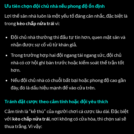
Ưu tiên chọn đội chủ nhà nếu phong độ ổn định
Lợi thế sân nhà luôn là một yếu tố đáng cân nhắc, đặc biệt là
trong
kèo chấp nửa trái
vì:
Đội chủ nhà thường thi đấu tự tin hơn, quen mặt sân và
nhận được sự cổ vũ từ khán giả.
Trong trường hợp hai đội ngang tài ngang sức, đội chủ
nhà có cơ hội ghi bàn trước hoặc kiểm soát thế trận tốt
hơn.
Nếu đội chủ nhà có chuỗi bất bại hoặc phong độ cao gần
đây, đó là dấu hiệu mạnh để vào cửa trên.
Tránh đặt cược theo cảm tính hoặc đội yêu thích
Cảm tính là “kẻ thù” của người chơi cá cược lâu dài. Đặc biệt
với
kèo chấp nửa trái
, nơi không có cửa hòa, thì chọn sai sẽ
thua trắng. Vì vậy: