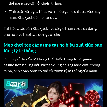
thể nâng cao cơ hội chiến thắng.
Tính toán và logic: Khác với nhiều game chỉ dựa vào may
mắn, Blackjack đòi hỏi tư duy.
Tại 8Day, các bàn Blackjack live có giới hạn cược đa dạng,
phù hợp với mọi cấp độ người chơi.
Mẹo chơi top các game casino hiệu quả giúp bạn
tăng tỷ lệ thắng
Dù may rủi là yếu tố không thể thiếu trong
top 5 game
casino hot
, nhưng nếu biết áp dụng những mẹo chơi thông
minh, bạn hoàn toàn có thể cải thiện tỷ lệ thắng của mình.