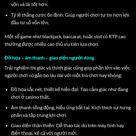
vốn và lãi tốt hơn.
Tỷ lệ thắng cược ổn định: Giúp người chơi tự tin hơn khi
đầu tư số vốn lớn.
Một số game như blackjack, baccarat, hoặc slot có RTP cao
thường được nhiều cao thủ ưu tiên lựa chọn.
Đồ họa – âm thanh – giao diện người dùng
Trải nghiệm thị giác và thính giác cũng góp phần lớn vào việc
người chơi có gắn bó lâu dài với một trò chơi hay không:
Đồ họa sắc nét, thiết kế hiện đại: Tạo cảm giác như đang
chơi ở casino thật.
Âm thanh sống động, hiệu ứng bắt tai: Kích thích sự hưng
phấn và tập trung khi chơi.
Giao diện thân thiện: Dễ thao tác dù trên máy tính hay
điện thoại, kể cả với người mới.