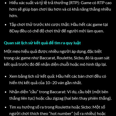
Hiểu xác suất và tỷ lệ trả thưởng (RTP): Game có RTP cao
hơn sẽ giúp bạn chơi lâu hơn và có khả năng thắng nhiều
hơn.
Tập chơi thử trước khi cược thật: Hầu hết các game tại
8Day đều có chế độ chơi thử để người mới làm quen.
Quan sát lịch sử kết quả để tìm ra quy luật
Một mẹo hiệu quả được nhiều người áp dụng, đặc biệt
trong các game như Baccarat, Roulette, Sicbo, đó là quan sát
kết quả trước đó để nhận diện chuỗi hoặc mô hình lặp lại.
Xem bảng lịch sử kết quả: Hầu hết các bàn chơi đều có
hiển thị kết quả của 10–20 ván gần nhất.
Nhận diện “cầu” trong Baccarat: Ví dụ, cầu bệt (một bên
thắng liên tục) hoặc cầu zigzag (hai bên thay phiên thắng).
Tìm xu hướng số ra trong Roulette hoặc Sicbo: Một số
người chơi thích theo “hot number” (số ra nhiều) hoặc