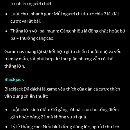
từ nhiều người chơi.
Luật chơi nhanh gọn: Mỗi người chỉ được chia 3 lá, đặt
cược và lật bài.
Thắng lớn với bài mạnh: Càng nhiều lá đồng chất hoặc bộ
ba – thưởng càng cao.
Game này mang lại sự kết hợp giữa chiến thuật nhẹ và yếu
tố may mắn, rất phù hợp để thư giãn nhưng vẫn có thể
thắng lớn.
Blackjack
Blackjack (Xì dách) là game yêu thích của dân cá cược thích
vận dụng chiến thuật:
Luật chơi kinh điển: Cố gắng rút bài sao cho tổng điểm
gần hoặc bằng 21 mà không vượt quá.
Tỷ lệ thắng cao: Nếu biết dừng đúng lúc, người chơi có