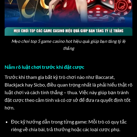
Mẹo chơi top 5 game casino hot hiệu quả giúp bạn tăng tỷ lệ
thắng
Nắm rõ luật chơi trước khi đặt cược
Trước khi tham gia bất kỳ trò chơi nào như Baccarat,
Blackjack hay Sicbo, điều quan trọng nhất là phải hiểu thật rõ
luật chơi và cách tính thắng – thua. Việc này giúp bạn tránh
đặt cược theo cảm tính và có cơ sở để đưa ra quyết định tốt
hơn.
Đọc kỹ hướng dẫn trong từng game: Mỗi trò có quy tắc
riêng về chia bài, trả thưởng hoặc các loại cược phụ.