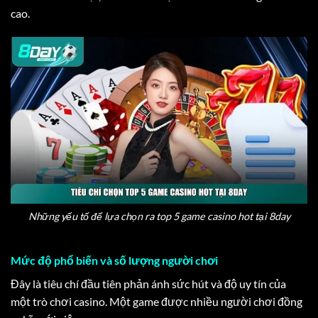
cao.
Những yếu tố để lựa chọn ra top 5 game casino hot tại 8day
Mức độ phổ biến và số lượng người chơi
Đây là tiêu chí đầu tiên phản ánh sức hút và độ uy tín của
một trò chơi casino. Một game được nhiều người chơi đồng