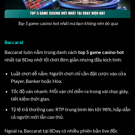
Top 5 game casino hot nhất mà bạn không nên bỏ qua
Baccarat
Baccarat luôn nằm trong danh sách
top 5 game casino hot
nhất tại 8Day nhờ lối chơi đơn giản nhưng đầy kịch tính:
Luật chơi dễ nắm: Người chơi chỉ cần đặt cược vào cửa
Player, Banker hoặc Hòa.
Tốc độ ván nhanh: Mỗi ván chỉ diễn ra trong vài chục giây,
tiết kiệm thời gian.
Tỷ lệ trả thưởng cao: RTP trung bình lên tới 98%, hấp dẫn
cả người mới lẫn cao thủ.
Ngoài ra, Baccarat tại 8Day có nhiều phiên bản live độc