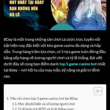
8Day là một trong những sân chơi cá cược trực tuyến nổi
bật hiện nay, đặc biệt với kho game casino đa dạng và hấp
dẫn. Trong hàng trăm lựa chọn, có 5 tựa game luôn đứng đầu
bảng xếp hạng về lượng người chơi và tỷ lệ thắng. Bài viết
dưới đây sẽ cùng bạn điểm danh
top 5 game casino hot
nhất
tại 8day – nơi hội tụ của may mắn, kỹ năng và giải trí đỉnh
cao.
Table of Contents
Tiêu chí chọn top 5 game casino hot tại 8Day
Mức độ phổ biến và số lượng người chơi
Tỷ lệ hoàn trả (RTP) và tỷ lệ thắng cược